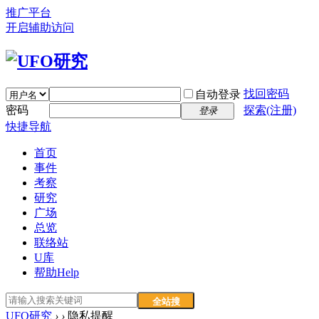
推广平台
开启辅助访问
找回密码
自动登录
密码
探索(注册)
登录
快捷导航
首页
事件
考察
研究
广场
总览
联络站
U库
帮助
Help
全站搜
UFO研究
›
›
隐私提醒
索