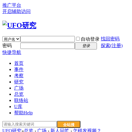
推广平台
开启辅助访问
找回密码
自动登录
密码
探索(注册)
登录
快捷导航
首页
事件
考察
研究
广场
总览
联络站
U库
帮助
Help
全站搜
UFO研究
»
总览
›
广场
›
新人问答
›
怎样发视频？
索