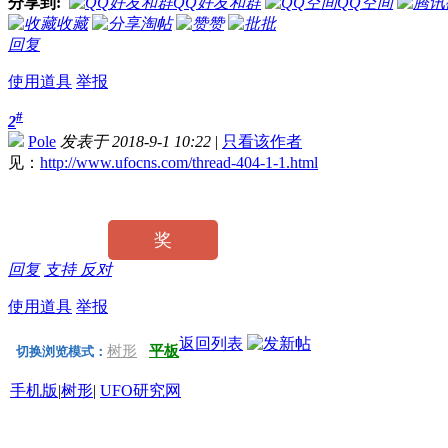
分享到:
QQ好友和群
QQ空间
收藏
淘帖
赞
批
回复
使用道具
举报
#
2
Pole
发表于 2018-9-1 10:22
|
只看该作者
见：
http://www.ufocns.com/thread-404-1-1.html
奖
回复
支持
反对
使用道具
举报
返回列表
树形
平板
切换浏览模式：
手机版
|
树形
|
UFO研究网
京ICP备09029462号-2