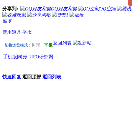
分享到:
QQ好友和群
QQ空间
收藏
淘帖
赞
1
批
回复
使用道具
举报
返回列表
树形
平板
切换浏览模式：
手机版
|
树形
|
UFO研究网
京ICP备09029462号-2
快速回复
返回顶部
返回列表