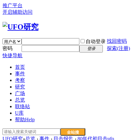
推广平台
开启辅助访问
找回密码
自动登录
密码
探索(注册)
登录
快捷导航
首页
事件
考察
研究
广场
总览
联络站
U库
帮助
Help
全站搜
UFO研究
»
总览
›
事件
›
目击报告
›
80年代初目击ufo
索