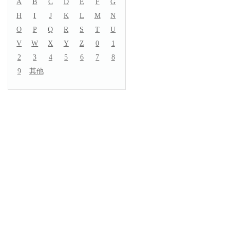
A
B
C
D
E
F
G
H
I
J
K
L
M
N
O
P
Q
R
S
T
U
V
W
X
Y
Z
0
1
2
3
4
5
6
7
8
9
其他