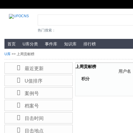
热门搜索：
首页
U库分类
事件库
知识库
排行榜
U库
>> 上周贡献榜

上周贡献榜
最近更新
用户名
积分

U值排序

案例号

档案号

目击时间

目击地点