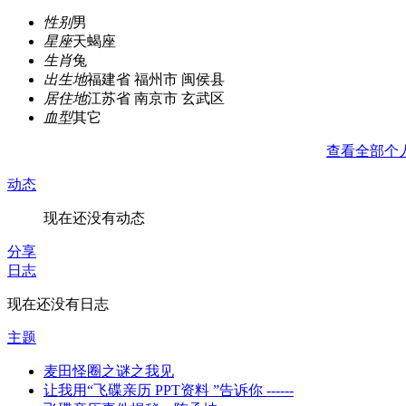
性别
男
星座
天蝎座
生肖
兔
出生地
福建省 福州市 闽侯县
居住地
江苏省 南京市 玄武区
血型
其它
查看全部个
动态
现在还没有动态
分享
日志
现在还没有日志
主题
麦田怪圈之谜之我见
让我用“飞碟亲历 PPT资料 ”告诉你 ------