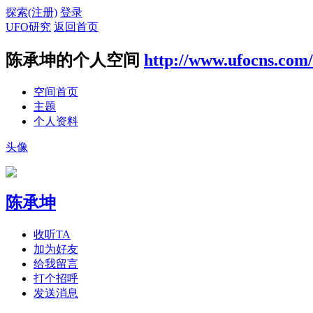
探索(注册)
登录
UFO研究
返回首页
陈承坤的个人空间
http://www.ufocns.com
空间首页
主题
个人资料
头像
陈承坤
收听TA
加为好友
给我留言
打个招呼
发送消息