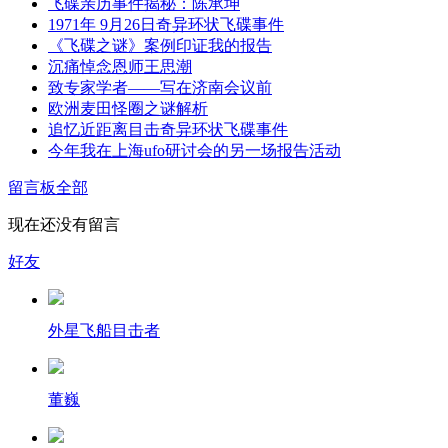
飞碟亲历事件揭秘：陈承坤
1971年 9月26日奇异环状飞碟事件
《飞碟之谜》案例印证我的报告
沉痛悼念恩师王思潮
致专家学者——写在济南会议前
欧洲麦田怪圈之谜解析
追忆近距离目击奇异环状飞碟事件
今年我在上海ufo研讨会的另一场报告活动
留言板
全部
现在还没有留言
好友
外星飞船目击者
董巍