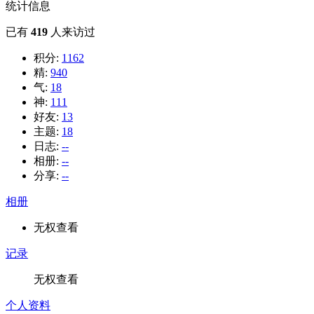
统计信息
已有
419
人来访过
积分:
1162
精:
940
气:
18
神:
111
好友:
13
主题:
18
日志:
--
相册:
--
分享:
--
相册
无权查看
记录
无权查看
个人资料